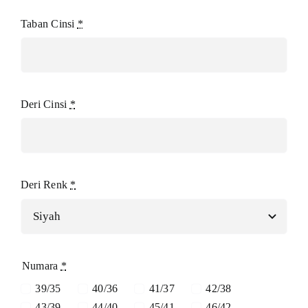
Taban Cinsi
*
Deri Cinsi
*
Deri Renk
*
Numara
*
39/35
40/36
41/37
42/38
43/39
44/40
45/41
46/42