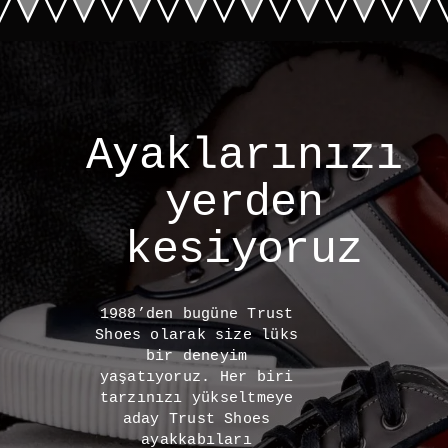
Ayaklarınızı
yerden
kesiyoruz
1988’den bugüne Trust
Shoes olarak size lüks
bir deneyim
yaşatıyoruz. Her biri
tarzınızı yükseltmeye
aday Trust Shoes
ayakkabıları