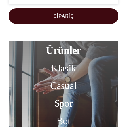
SİPARİŞ
Ürünler
Klasik
Casual
Spor
Bot