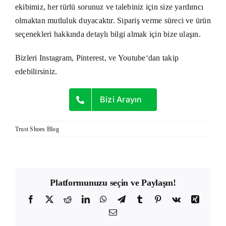
ekibimiz, her türlü sorunuz ve talebiniz için size yardımcı
olmaktan mutluluk duyacaktır. Sipariş verme süreci ve ürün
seçenekleri hakkında detaylı bilgi almak için bize ulaşın.
Bizleri
Instagram
,
Pinterest
, ve
Youtube
‘dan takip
edebilirsiniz.
Bizi Arayın
Trust Shoes Blog
Platformunuzu seçin ve Paylaşın!
Facebook
X
Reddit
LinkedIn
WhatsApp
Telegram
Tumblr
Pinterest
Vk
Xing
E-
posta