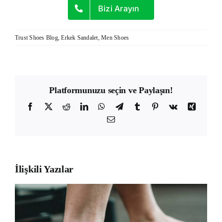
Bizi Arayın
Trust Shoes Blog
,
Erkek Sandalet
,
Men Shoes
Platformunuzu seçin ve Paylaşın!
Facebook
X
Reddit
LinkedIn
WhatsApp
Telegram
Tumblr
Pinterest
Vk
Xing
E-
posta
İlişkili Yazılar