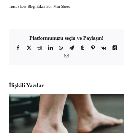
Trust Shoes Blog
,
Erkek Bot
,
Men Shoes
Platformunuzu seçin ve Paylaşın!
Facebook
X
Reddit
LinkedIn
WhatsApp
Telegram
Tumblr
Pinterest
Vk
Xing
E-
posta
İlişkili Yazılar