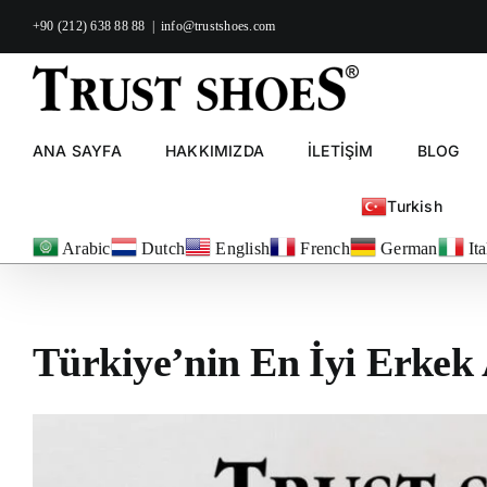
Skip
+90 (212) 638 88 88
|
info@trustshoes.com
to
content
ANA SAYFA
HAKKIMIZDA
İLETİŞİM
BLOG
Turkish
Arabic
Dutch
English
French
German
It
Türkiye’nin En İyi Erkek
View
Larger
Image