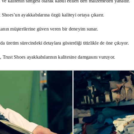
en ve kalitenin simgesi olarak kabul edilen deri malzemeden yanadır.
 Shoes’un ayakkabılarına özgü kaliteyi ortaya çıkarır.
anın müşterilerine güven veren bir deneyim sunar.
 üretim sürecindeki detaylara gösterdiği titizlikle de öne çıkıyor.
 Trust Shoes ayakkabılarının kalitesine damgasını vuruyor.