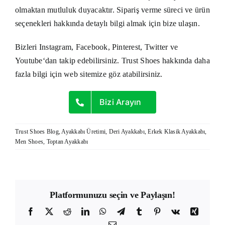
olmaktan mutluluk duyacaktır. Sipariş verme süreci ve ürün
seçenekleri hakkında detaylı bilgi almak için bize ulaşın.
Bizleri
Instagram
,
Facebook
,
Pinterest
,
Twitter
ve
Youtube
‘dan takip edebilirsiniz. Trust Shoes hakkında daha
fazla bilgi için
web sitemize
göz atabilirsiniz.
Bizi Arayın
Trust Shoes Blog
,
Ayakkabı Üretimi
,
Deri Ayakkabı
,
Erkek Klasik Ayakkabı
,
Men Shoes
,
Toptan Ayakkabı
Platformunuzu seçin ve Paylaşın!
Facebook
X
Reddit
LinkedIn
WhatsApp
Telegram
Tumblr
Pinterest
Vk
Xing
E-