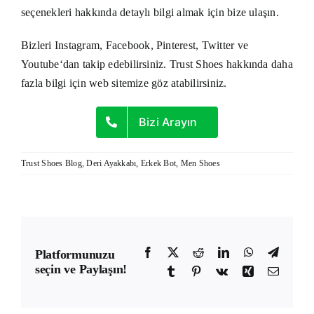
seçenekleri hakkında detaylı bilgi almak için bize ulaşın.
Bizleri
Instagram
,
Facebook
,
Pinterest
,
Twitter
ve
Youtube
‘dan takip edebilirsiniz. Trust Shoes hakkında daha
fazla bilgi için
web sitemize
göz atabilirsiniz.
Bizi Arayın
Trust Shoes Blog
,
Deri Ayakkabı
,
Erkek Bot
,
Men Shoes
Facebook
X
Reddit
LinkedIn
WhatsApp
Telegr
Platformunuzu
seçin ve Paylaşın!
Tumblr
Pinterest
Vk
Xing
E-
posta